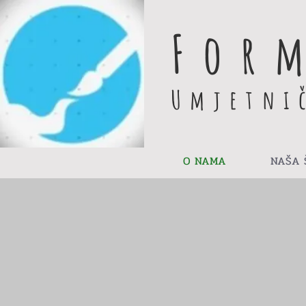
For
Umjetni
O NAMA
NAŠA 